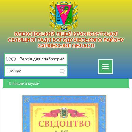
ОЛЕКСІЇВСЬКИЙ ЛІЦЕЙ КРАСНОКУТСЬКОЇ
СЕЛИЩНОЇ РАДИ БОГОДУХІВСЬКОГО РАЙОНУ
ХАРКІВСЬКОЇ ОБЛАСТІ
Версія для слабозорих
Toggle
navigation
Шкільний музей