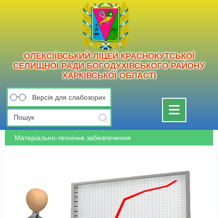
ОЛЕКСІЇВСЬКИЙ ЛІЦЕЙ КРАСНОКУТСЬКОЇ
СЕЛИЩНОЇ РАДИ БОГОДУХІВСЬКОГО РАЙОНУ
ХАРКІВСЬКОЇ ОБЛАСТІ
Версія для слабозорих
Toggle
navigation
Матеріально-технічне забезпечення