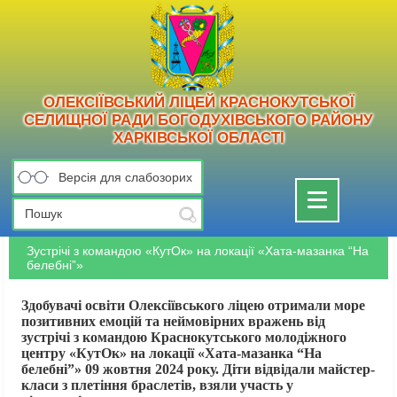
ОЛЕКСІЇВСЬКИЙ ЛІЦЕЙ КРАСНОКУТСЬКОЇ
СЕЛИЩНОЇ РАДИ БОГОДУХІВСЬКОГО РАЙОНУ
ХАРКІВСЬКОЇ ОБЛАСТІ
Версія для слабозорих
Toggle
navigation
Зустрічі з командою «КутОк» на локації «Хата-мазанка “На
белебні”»
Здобувачі освіти Олексіївського ліцею отримали море
позитивних емоцій та неймовірних вражень від
зустрічі з командою Краснокутського молодіжного
центру «КутОк» на локації «Хата-мазанка “На
белебні”» 09 жовтня 2024 року. Діти відвідали майстер-
класи з плетіння браслетів, взяли участь у