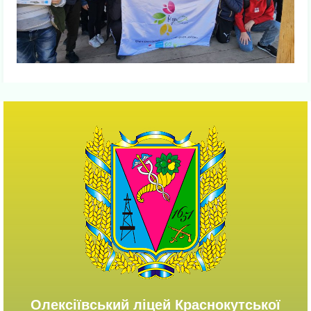
Олексіївський ліцей Краснокутської