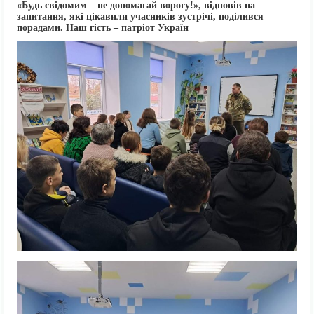
«Будь свідомим – не допомагай ворогу!», відповів на
запитання, які цікавили учасників зустрічі, поділився
порадами. Наш гість – патріот Україн