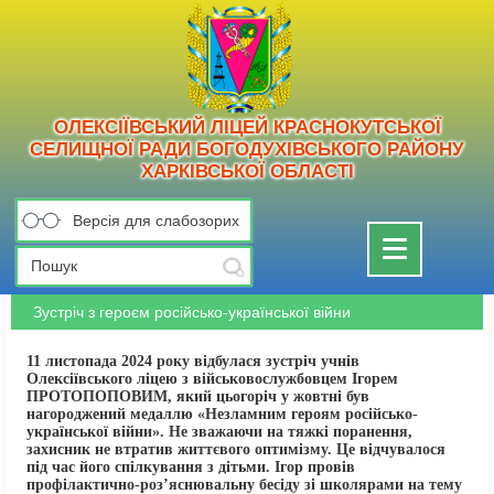
ОЛЕКСІЇВСЬКИЙ ЛІЦЕЙ КРАСНОКУТСЬКОЇ
СЕЛИЩНОЇ РАДИ БОГОДУХІВСЬКОГО РАЙОНУ
ХАРКІВСЬКОЇ ОБЛАСТІ
Версія для слабозорих
Toggle
navigation
Зустріч з героєм російсько-української війни
11 листопада 2024 року відбулася зустріч учнів
Олексіївського ліцею з військовослужбовцем Ігорем
ПРОТОПОПОВИМ, який цьогоріч у жовтні був
нагороджений медаллю «Незламним героям російсько-
української війни». Не зважаючи на тяжкі поранення,
захисник не втратив життєвого оптимізму. Це відчувалося
під час його спілкування з дітьми. Ігор провів
профілактично-роз’яснювальну бесіду зі школярами на тему