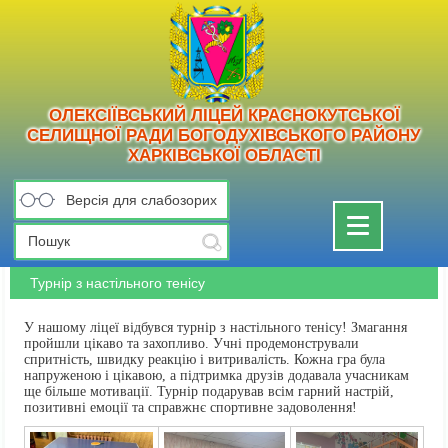
ОЛЕКСІЇВСЬКИЙ ЛІЦЕЙ КРАСНОКУТСЬКОЇ
СЕЛИЩНОЇ РАДИ БОГОДУХІВСЬКОГО РАЙОНУ
ХАРКІВСЬКОЇ ОБЛАСТІ
Версія для слабозорих
Toggle
navigation
Турнір з настільного тенісу
У нашому ліцеї відбувся турнір з настільного тенісу! Змагання
пройшли цікаво та захопливо. Учні продемонстрували
спритність, швидку реакцію і витривалість. Кожна гра була
напруженою і цікавою, а підтримка друзів додавала учасникам
ще більше мотивації. Турнір подарував всім гарний настрій,
позитивні емоції та справжнє спортивне задоволення!