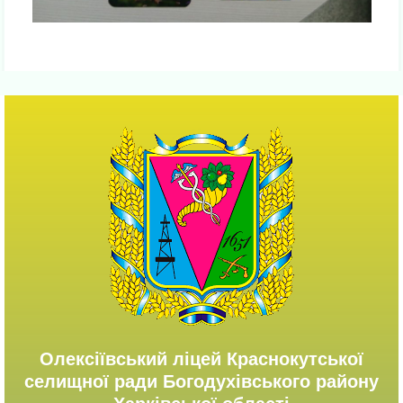
Олексіївський ліцей Краснокутської
селищної ради Богодухівського району