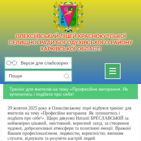
ОЛЕКСІЇВСЬКИЙ ЛІЦЕЙ КРАСНОКУТСЬКОЇ
СЕЛИЩНОЇ РАДИ БОГОДУХІВСЬКОГО РАЙОНУ
ХАРКІВСЬКОЇ ОБЛАСТІ
Версія для слабозорих
Toggle
navigation
Тренінг для вчителів на тему «Професійне вигорання. Як
зупинитись і подбати про себе!
29 жовтня
2025
року в Олексіївському ліцеї відбувся тренінг для
вчителів на тему «Професійне вигорання. Як зупинитись і
подбати про себе!». Щиро дякуємо Наталії БРЕСЛАВСЬКІЙ за
неймовірно цікавий, змістовний, корисний захід, за створення
чудової, доброзичливої атмосфери та позитивні емоції. Вражені
Вашим професіоналізмом, людяністю, коректністю, вмінням
слухати, відчувати та розуміти настрій людей.