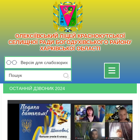
ОЛЕКСІЇВСЬКИЙ ЛІЦЕЙ КРАСНОКУТСЬКОЇ
СЕЛИЩНОЇ РАДИ БОГОДУХІВСЬКОГО РАЙОНУ
ХАРКІВСЬКОЇ ОБЛАСТІ
Версія для слабозорих
Toggle
navigation
ОСТАННІЙ ДЗВОНИК 2024