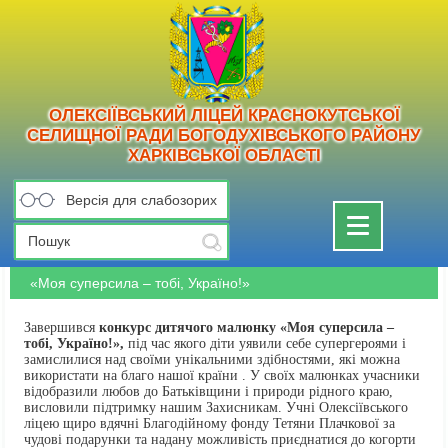
ОЛЕКСІЇВСЬКИЙ ЛІЦЕЙ КРАСНОКУТСЬКОЇ
СЕЛИЩНОЇ РАДИ БОГОДУХІВСЬКОГО РАЙОНУ
ХАРКІВСЬКОЇ ОБЛАСТІ
Версія для слабозорих
Toggle
navigation
«Моя суперсила – тобі, Україно!»
Завершився
конкурс дитячого малюнку «Моя суперсила –
тобі, Україно!»,
під час якого діти уявили себе супергероями і
замислилися над своїми унікальними здібностями, які можна
використати на благо нашої країни . У своїх малюнках учасники
відобразили любов до Батьківщини і природи рідного краю,
висловили підтримку нашим Захисникам. Учні Олексіївського
ліцею щиро вдячні Благодійному фонду Тетяни Плачкової за
чудові подарунки та надану можливість приєднатися до когорти