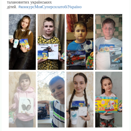
талановитих українських
дітей.
#конкурсМояСуперсилатобіУкраїно