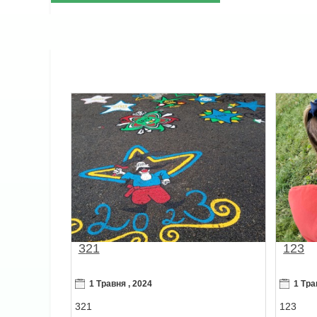
321
123
1 Травня , 2024
1 Тра
321
123