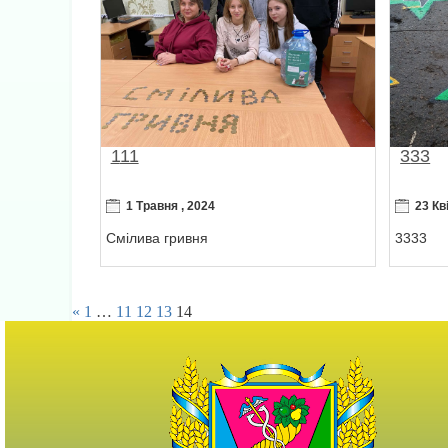
111
333
1 Травня , 2024
23 Кв
Смілива гривня
3333
«
1
…
11
12
13
14