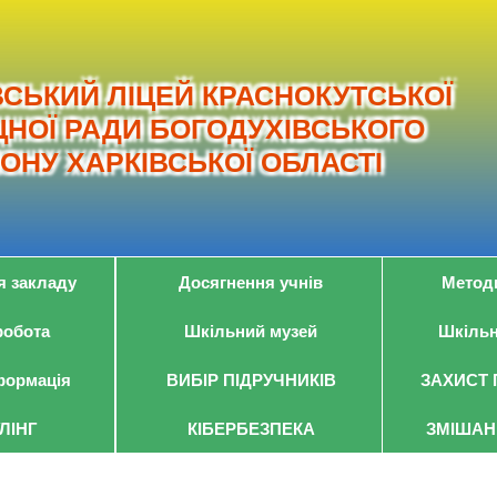
ВСЬКИЙ ЛІЦЕЙ КРАСНОКУТСЬКОЇ
НОЇ РАДИ БОГОДУХІВСЬКОГО
ОНУ ХАРКІВСЬКОЇ ОБЛАСТІ
я закладу
Досягнення учнів
Метод
робота
Шкільний музей
Шкільн
формація
ВИБІР ПІДРУЧНИКІВ
ЗАХИСТ 
ЛІНГ
КІБЕРБЕЗПЕКА
ЗМІШАН