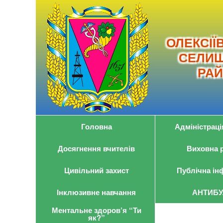
ОЛЕКСІЇ
СЕЛИЩ
РАЙ
Головна
Адміністраці
Досягнення вчителів
Виховна 
Цивільний захист
Публічна ін
Інклюзивне навчання
АНТИБУ
Ментальне здоров’я “Ти
як?”