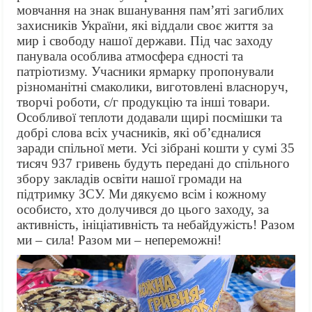
мовчання на знак вшанування пам’яті загиблих
захисників України, які віддали своє життя за
мир і свободу нашої держави. Під час заходу
панувала особлива атмосфера єдності та
патріотизму. Учасники ярмарку пропонували
різноманітні смаколики, виготовлені власноруч,
творчі роботи, с/г продукцію та інші товари.
Особливої теплоти додавали щирі посмішки та
добрі слова всіх учасників, які об’єдналися
заради спільної мети. Усі зібрані кошти у сумі 35
тисяч 937 гривень будуть передані до спільного
збору закладів освіти нашої громади на
підтримку ЗСУ. Ми дякуємо всім і кожному
особисто, хто долучився до цього заходу, за
активність, ініціативність та небайдужість! Разом
ми – сила! Разом ми – непереможні!