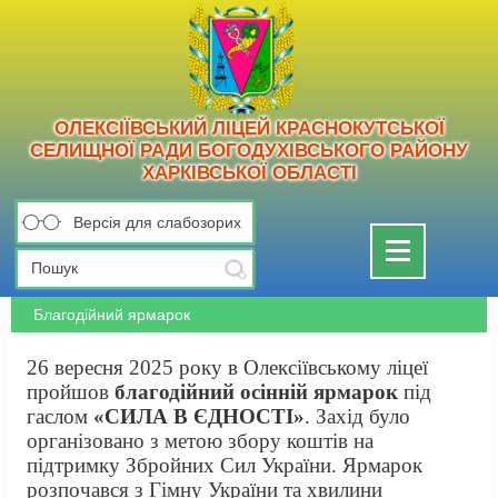
ОЛЕКСІЇВСЬКИЙ ЛІЦЕЙ КРАСНОКУТСЬКОЇ
СЕЛИЩНОЇ РАДИ БОГОДУХІВСЬКОГО РАЙОНУ
ХАРКІВСЬКОЇ ОБЛАСТІ
Версія для слабозорих
Toggle
navigation
Благодійний ярмарок
26 вересня 2025 року в Олексіївському ліцеї
пройшов
благодійний осінній ярмарок
під
гаслом
«СИЛА В ЄДНОСТІ»
. Захід було
організовано з метою збору коштів на
підтримку Збройних Сил України. Ярмарок
розпочався з Гімну України та хвилини