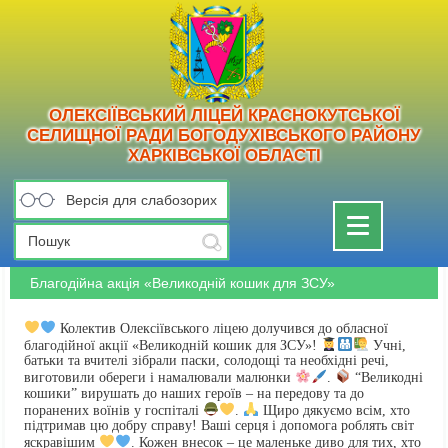
ОЛЕКСІЇВСЬКИЙ ЛІЦЕЙ КРАСНОКУТСЬКОЇ
СЕЛИЩНОЇ РАДИ БОГОДУХІВСЬКОГО РАЙОНУ
ХАРКІВСЬКОЇ ОБЛАСТІ
Версія для слабозорих
Toggle
navigation
Благодійна акція «Великодній кошик для ЗСУ»
Колектив Олексіївського ліцею долучився до обласної
благодійної акції «Великодній кошик для ЗСУ»!
Учні,
батьки та вчителі зібрали паски, солодощі та необхідні речі,
виготовили обереги і намалювали малюнки
.
“Великодні
кошики” вирушать до наших героїв – на передову та до
поранених воїнів у госпіталі
.
Щиро дякуємо всім, хто
підтримав цю добру справу! Ваші серця і допомога роблять світ
яскравішим
. Кожен внесок – це маленьке диво для тих, хто